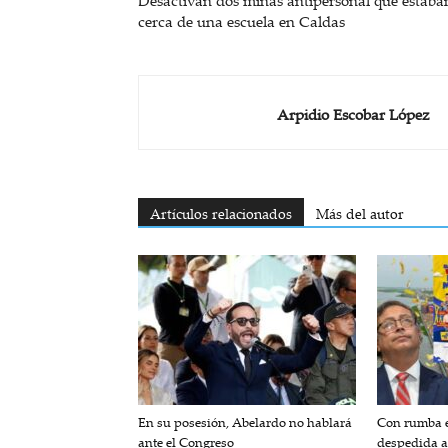
Desactivan dos minas antipersonal que estaba
cerca de una escuela en Caldas
Arpidio Escobar López
Artículos relacionados
Más del autor
En su posesión, Abelardo no hablará
Con rumba e
ante el Congreso
despedida a