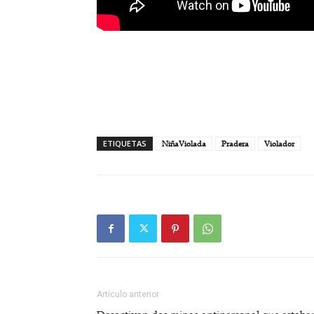
ETIQUETAS
NiñaViolada
Pradera
Violador
Artículo anterior