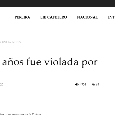
PEREIRA
EJE CAFETERO
NACIONAL
IN
a por su primo
años fue violada por
020
4704
65
 hombre se entregó a la Policía