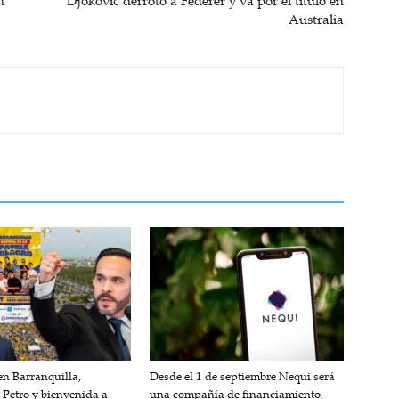
n
Djokovic derrotó a Federer y va por el título en
Australia
n Barranquilla,
Desde el 1 de septiembre Nequi será
 Petro y bienvenida a
una compañía de financiamiento,