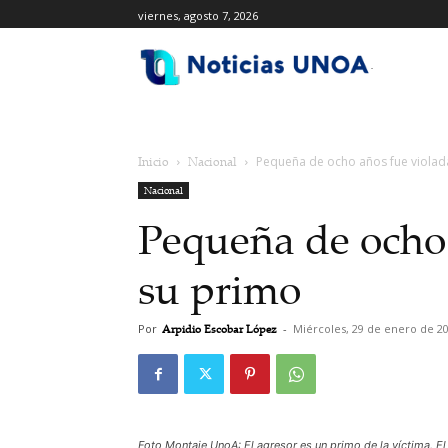
viernes, agosto 7, 2026
.
Inicio
Nacional
Pequeña de ocho años fue violad
Nacional
Pequeña de ocho 
su primo
Por
Arpidio Escobar López
-
Miércoles, 29 de enero de 2
Foto Montaje UnoA: El agresor es un primo de la víctima. El