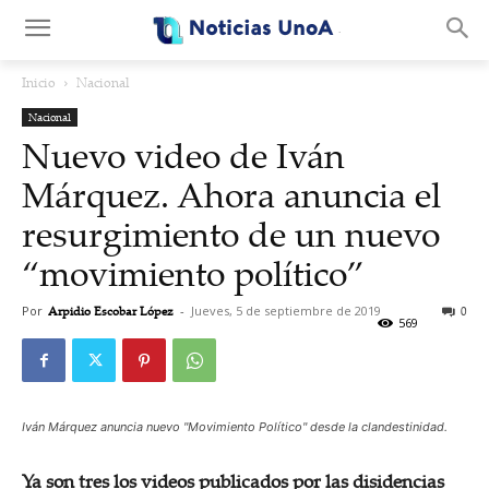
.
Inicio
Nacional
Nacional
Nuevo video de Iván
Márquez. Ahora anuncia el
resurgimiento de un nuevo
“movimiento político”
Por
Arpidio Escobar López
-
Jueves, 5 de septiembre de 2019
0
569
Iván Márquez anuncia nuevo "Movimiento Político" desde la clandestinidad.
Ya son tres los videos publicados por las disidencias