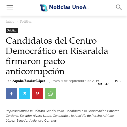
.
Inicio
Política
Política
Candidatos del Centro
Democrático en Risaralda
firmaron pacto
anticorrupción
Por
Arpidio Escobar López
-
Jueves, 5 de septiembre de 2019
0
547
Representante a la Cámara Gabriel Valle, Candidato a la Gobernación Eduardo
Cardona, Senador Alvaro Uribe, Candidata a la Alcaldía de Pereira Adriana
López, Senador Alejandro Corrales