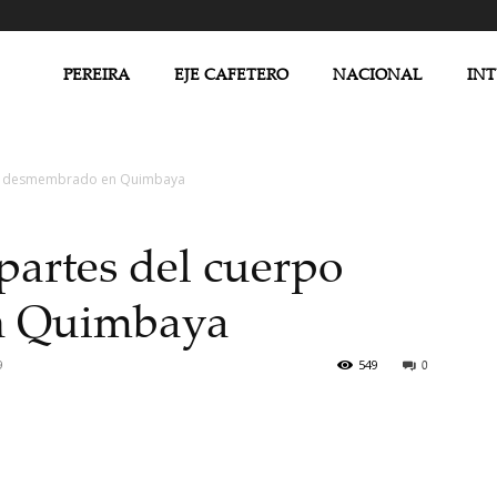
PEREIRA
EJE CAFETERO
NACIONAL
IN
po desmembrado en Quimbaya
artes del cuerpo
n Quimbaya
9
549
0