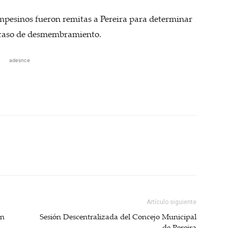
ampesinos fueron remitas a Pereira para determinar
ro caso de desmembramiento.
adesnce
Artículo siguiente
on
Sesión Descentralizada del Concejo Municipal
de Pereira