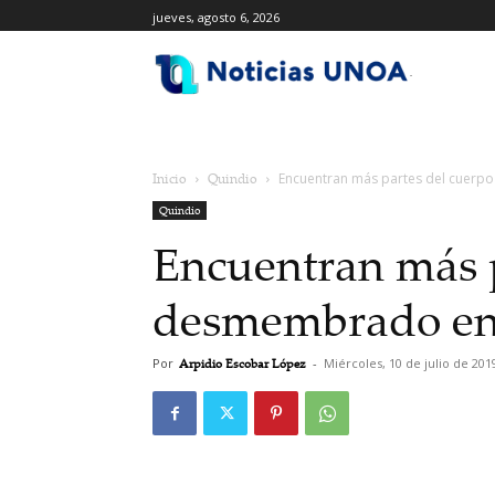
jueves, agosto 6, 2026
.
Inicio
Quindio
Encuentran más partes del cuer
Quindio
Encuentran más p
desmembrado e
Por
Arpidio Escobar López
-
Miércoles, 10 de julio de 201