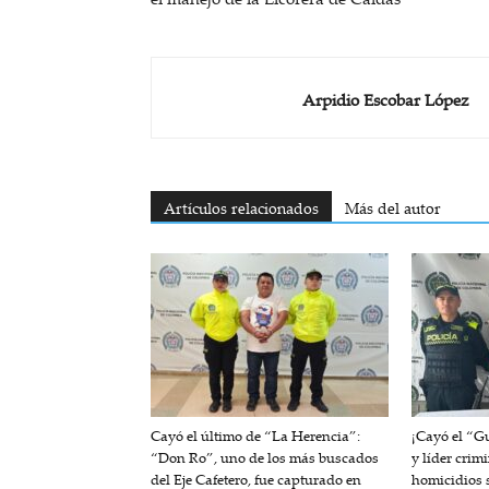
Arpidio Escobar López
Artículos relacionados
Más del autor
Cayó el último de “La Herencia”:
¡Cayó el “G
“Don Ro”, uno de los más buscados
y líder crim
del Eje Cafetero, fue capturado en
homicidios s