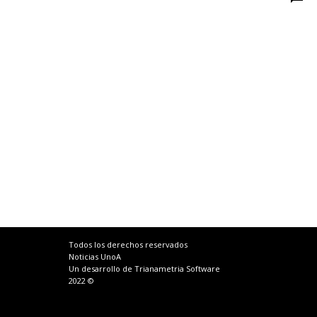
Todos los derechos reservados
Noticias UnoA
Un desarrollo de Trianametria Software
2022 ©