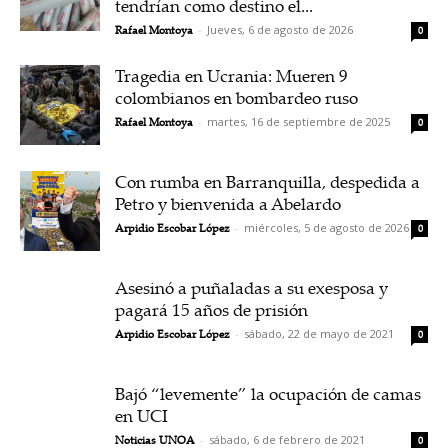
tendrían como destino el...
Rafael Montoya
-
Jueves, 6 de agosto de 2026
0
Tragedia en Ucrania: Mueren 9
colombianos en bombardeo ruso
Rafael Montoya
-
martes, 16 de septiembre de 2025
0
Con rumba en Barranquilla, despedida a
Petro y bienvenida a Abelardo
Arpidio Escobar López
-
miércoles, 5 de agosto de 2026
0
Asesinó a puñaladas a su exesposa y
pagará 15 años de prisión
Arpidio Escobar López
-
sábado, 22 de mayo de 2021
0
Bajó “levemente” la ocupación de camas
en UCI
Noticias UNOA
-
sábado, 6 de febrero de 2021
0