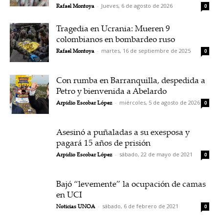
Rafael Montoya
-
Jueves, 6 de agosto de 2026
0
Tragedia en Ucrania: Mueren 9
colombianos en bombardeo ruso
Rafael Montoya
-
martes, 16 de septiembre de 2025
0
Con rumba en Barranquilla, despedida a
Petro y bienvenida a Abelardo
Arpidio Escobar López
-
miércoles, 5 de agosto de 2026
0
Asesinó a puñaladas a su exesposa y
pagará 15 años de prisión
Arpidio Escobar López
-
sábado, 22 de mayo de 2021
0
Bajó “levemente” la ocupación de camas
en UCI
Noticias UNOA
-
sábado, 6 de febrero de 2021
0