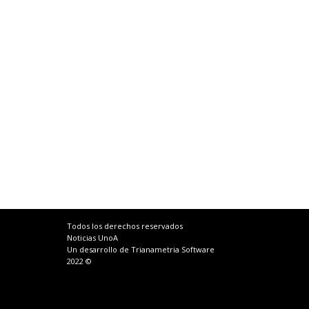
Todos los derechos reservados
Noticias UnoA
Un desarrollo de Trianametria Software
2022 ©